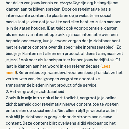
het delen van jouw kennis en
storytelling
zijn erg belangrijk om
klanten aan te blijven spreken. Door op regelmatige basis
interessante content te plaatsen op je website én social
media, laat je zien dat je wat te vertellen hebt en zullen mensen
je in de gaten houden. (Dat geldt ook voor potentiele klanten:
als mensen via internet op zoek zijn naar informatie over een
bepaald onderwerp, kun je ervoor zorgen dat je zichtbaar bent
met relevante content over dit specifieke interessegebied). Zo
bied je je klanten niet alleen een product of dienst aan, maar zet
je jezelf ook neer als kennispartner binnen jouw bedrijfstak. Of
laat je klanten aan het woord in een referentiecase (
Lees
meer!
). Referenties zijn waardevol voor een bedrijf omdat ze het
vertrouwen van doelgroepen vergroten doordat ze
transparantie bieden in het product of de service.
2. Het vergroot je zichtbaarheid
Zoals ik in mijn intro ook al kort toelicht, vergroot je je online
zichtbaarheid door regelmatig nieuwe content toe te voegen
en te delen op social media. Niet alleen blijft je website actief,
ook blijf je zichtbaar in google door de stroom aan nieuwe
content. Deze content blijft overigens altijd vindbaar op het