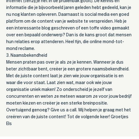
internet (tenzij je het in de prullenbak gooit). De kennis en
informatie die je bijvoorbeeld jaren geleden hebt gedeeld, kan je
nu nog klanten opleveren. Daarnaast is social media een goed
platform om de content van je website te verspreiden. Heb je
een interessante blog geschreven of een toffe video gemaakt
over een bepaald onderwerp? Dan is de kans groot dat mensen
hun relaties erop attenderen. Heel fijn, die online mond-tot-
mond reclame.
3. Naamsbekendheid
Mensen praten pas over je als ze je kennen. Wanneer je dus
beter zichtbaar bent, creëer je een grotere naamsbekendheid.
Met de juiste content laat je zien wie jouw organisatie is en
waar die voor staat. Laat zien wat, maar ook wie jouw
organisatie uniek maken! Zo onderscheid je jezelf van
concurrenten en weten ze meteen waarom ze voor jouw bedrijf
moeten kiezen en creëer je een sterke breinpositie.
Overtuigend genoeg? Give us a call. Wij helpen je graag met het
creëren van de juiste content! Tot de volgende keer! Groetjes
Els