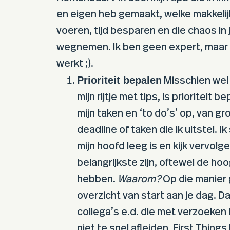
en eigen heb gemaakt, welke makkelijk 
voeren, tijd besparen en die chaos in 
wegnemen. Ik ben geen expert, maar di
werkt ;).
Prioriteit bepalen
Misschien wel 
mijn rijtje met tips, is prioriteit bep
mijn taken en ‘to do’s’ op, van gro
deadline of taken die ik uitstel. Ik 
mijn hoofd leeg is en kijk vervol
belangrijkste zijn, oftewel de hoo
hebben.
Waarom?
Op die manier 
overzicht van start aan je dag. Dan
collega’s e.d. die met verzoeken b
niet te snel afleiden. First Things