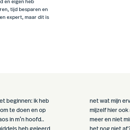
erd en eigen heb
ren, tijd besparen en
n expert, maar dit is
t beginnen: ik heb
net wat mijn erv
 om te doen en op
mijzelf hier oo
os in m’n hoofd..
meer en niet min
nmiddels heb geleerd
het nog niet af