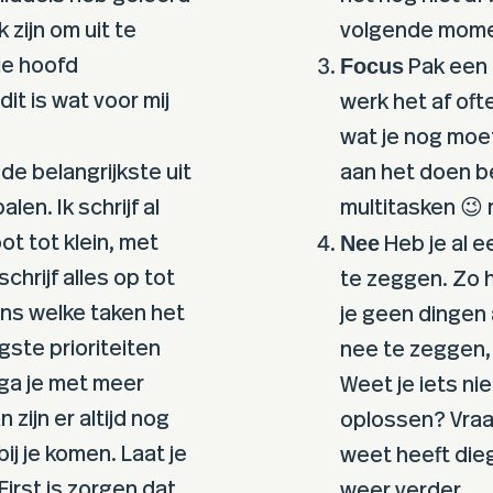
zijn om uit te
volgende momen
Focus
je hoofd
Pak een 
t is wat voor mij
werk het af oft
wat je nog moe
de belangrijkste uit
aan het doen be
alen. Ik schrijf al
multitasken 😉 m
Nee
ot tot klein, met
Heb je al e
schrijf alles op tot
te zeggen. Zo h
gens welke taken het
je geen dingen a
gste prioriteiten
nee te zeggen, 
ga je met meer
Weet je iets nie
 zijn er altijd nog
oplossen? Vraag
ij je komen. Laat je
weet heeft dieg
 First is zorgen dat
weer verder.