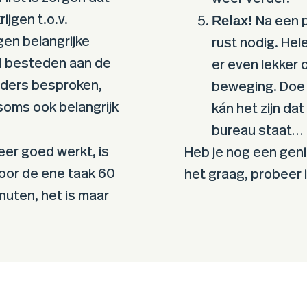
ijgen t.o.v.
Relax!
Na een p
gen belangrijke
rust nodig. He
jd besteden aan de
er even lekker 
nders besproken,
beweging. Doe d
soms ook belangrijk
kán het zijn da
bureau staat…
er goed werkt, is
Heb je nog een geni
voor de ene taak 60
het graag, probeer i
nuten, het is maar