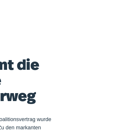
mt die
e
orweg
oalitionsvertrag wurde
. Zu den markanten