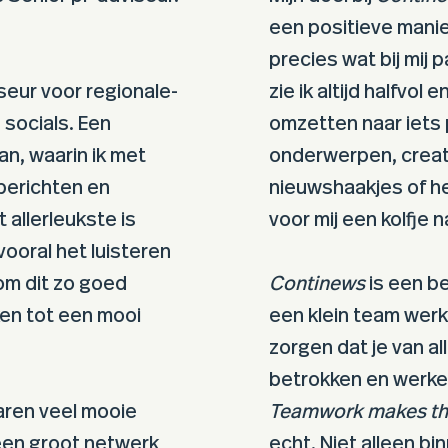
een positieve manier
precies wat bij mij p
seur voor regionale-
zie ik altijd halfvol
 socials. Een
omzetten naar iets
n, waarin ik met
onderwerpen, creat
berichten en
nieuwshaakjes of he
t allerleukste is
voor mij een kolfje n
ooral het luisteren
 om dit zo goed
Continews
is een be
ken tot een mooi
een klein team werk
zorgen dat je van al
betrokken en werke
aren veel mooie
Teamwork makes th
een groot netwerk
echt. Niet alleen b