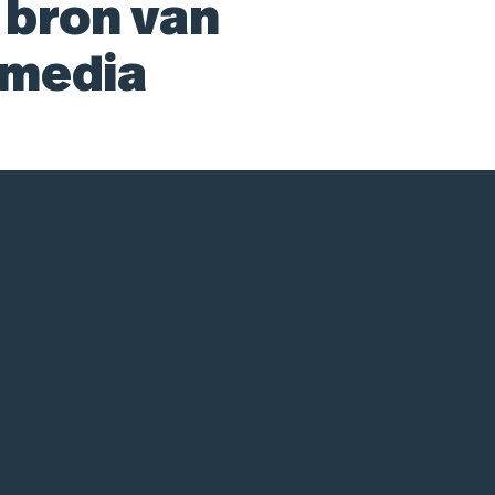
 bron van
 media