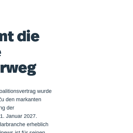
mt die
e
orweg
oalitionsvertrag wurde
. Zu den markanten
ng der
1. Januar 2027.
arbranche erheblich
news ist für seinen