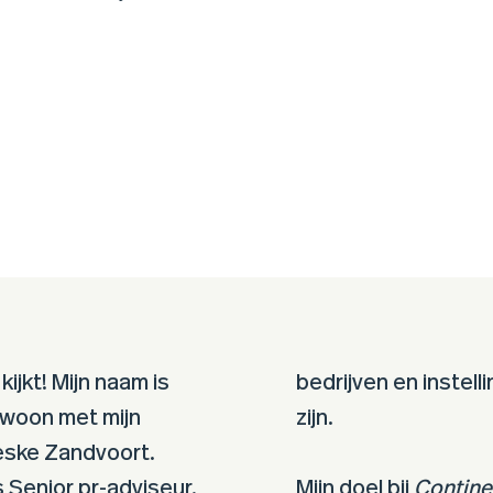
kijkt! Mijn naam is
bedrijven en instel
n woon met mijn
zijn.
reske Zandvoort.
 Senior pr-adviseur.
Mijn doel bij
Contin