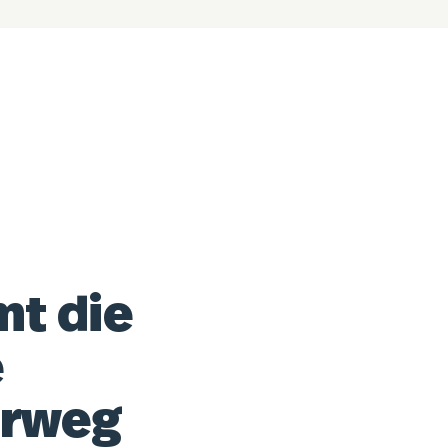
mt die
e
orweg