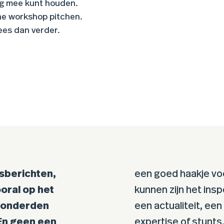
ng mee kunt houden.
rne workshop pitchen.
ees dan verder.
rsberichten,
een goed haakje vo
oral op het
kunnen zijn het ins
 honderden
een actualiteit, ee
 En geen een
expertise of stunts