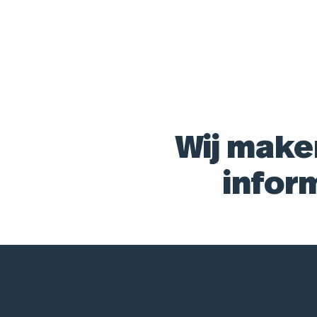
Wij make
infor