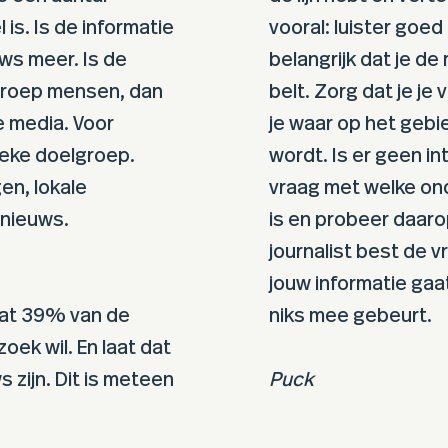
 is. Is de informatie
vooral: luister goe
ws meer. Is de
belangrijk dat je de 
 groep mensen, dan
belt. Zorg dat je je
e media. Voor
je waar op het gebi
ieke doelgroep.
wordt. Is er geen i
gen, lokale
vraag met welke ond
 nieuws.
is en probeer daaro
journalist best de v
jouw informatie gaat
dat 39% van de
niks mee gebeurt.
zoek wil. En laat dat
 zijn. Dit is meteen
Puck