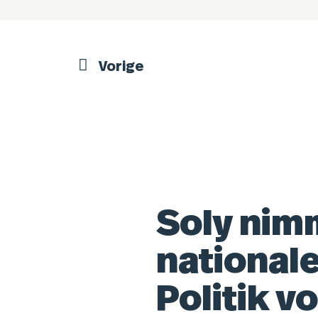
Vorige
Soly nim
national
Politik v