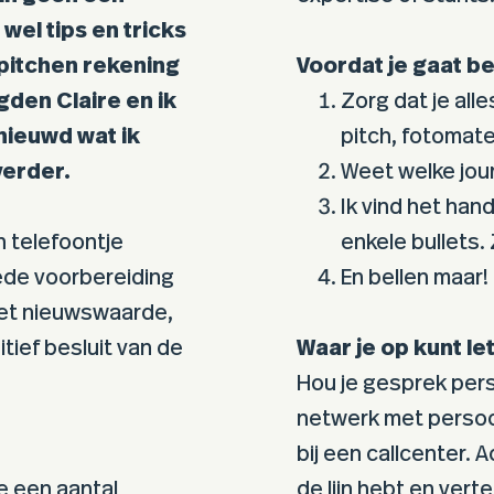
 wel tips en tricks
 pitchen rekening
Voordat je gaat b
den Claire en ik
Zorg dat je all
nieuwd wat ik
pitch, fotomat
verder.
Weet welke jou
Ik vind het han
n telefoontje
enkele bullets.
oede voorbereiding
En bellen maar!
met nieuwswaarde,
tief besluit van de
Waar je op kunt let
Hou je gesprek pers
netwerk met persoon
bij een callcenter. 
je een aantal
de lijn hebt en verte