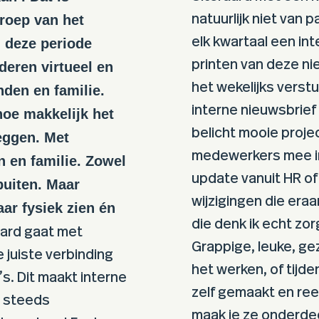
proep van het
natuurlijk niet van 
elk kwartaal een int
n deze periode
printen van deze n
eren virtueel en
het wekelijks verstu
nden en familie.
interne nieuwsbrief
hoe makkelijk het
belicht mooie proje
leggen. Met
medewerkers mee in
n en familie. Zowel
update vanuit HR of
uiten. Maar
wijzigingen die era
ar fysiek zien én
die denk ik echt zorg
aard gaat met
Grappige, leuke, gez
 juiste verbinding
het werken, of tijden
s. Dit maakt interne
zelf gemaakt en re
e steeds
maak je ze onderdee