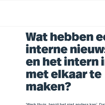
Wat hebben e
interne nieuw
en het intern
met elkaar te
maken?
‘Werk thuis, tenzij het niet anders kan’. Da