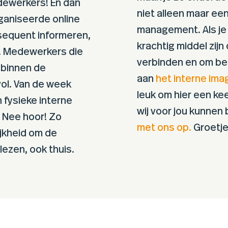
dewerkers! En dan
niet alleen maar een
rganiseerde online
management. Als je
sequent informeren,
krachtig middel zij
s. Medewerkers die
verbinden en om bet
 binnen de
aan
het interne ima
evol. Van de week
leuk om hier een ke
 fysieke interne
wij voor jou kunne
 Nee hoor! Zo
met ons op.
Groetje
jkheid om de
lezen, ook thuis.