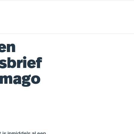
en
sbrief
 imago
t is inmiddels al een