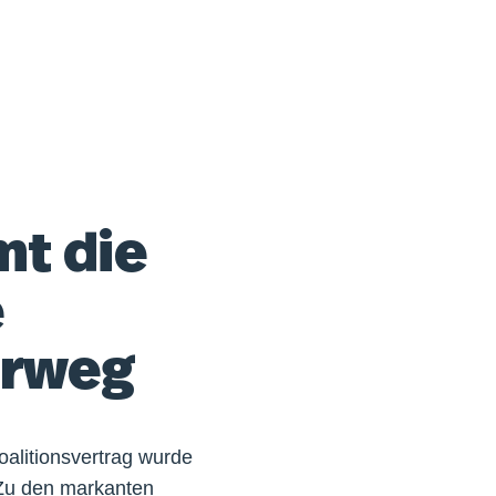
mt die
e
orweg
oalitionsvertrag wurde
. Zu den markanten