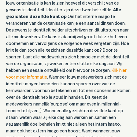
jouw organisatie is kan je zien hoeveel dit verschilt van de
gewenste identiteit. Idealiter zijn deze twee hetzelfde.
Alle
gezichten dezelfde kant op
Om het interne imago te
veranderen van de organisatie kan je een aantal dingen doen.
De gewenste identiteit helder uitschrijven en dit uitsturen naar
alle medewerkers. De kans is daarbij wel groot dat ze het even
doornemen en vervolgens de volgende week vergeten zijn. Hoe
krijg je dan toch alle gezichten dezelfde kant op? Door te
sparren. Laat alle medewerkers zich bemoeien met de identiteit
van de organisatie, zij werken er ten slotte elke dag aan. Wij
hebben een sessie ontwikkeld om hiervoor te zorgen.
Klik hier
voor meer informatie
. Wanneer jouw medewerkers zich met de
identiteit mogen bemoeien, kunnen sparren over wat de
kernwaarden voor hun betekenen en tot een consensus komen
over de identiteit heb je goud in handen. Dit geeft de
medewerkers namelijk ‘purpose’ om maar even in millennial-
termen te blijven ;). Wanneer alle gezichten dezelfde kant op
staan, weten waar zij elke dag aan werken en samen een
gezamenlijk doel behalen krijgt niet alleen het intern imago,
maar ook het extern imago een boost. Want wanneer jouw